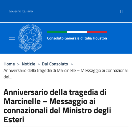
Salta al contenuto
IT
Governo Italiano
Intestazione sito, social e menù
Consolato Generale d'Italia Houston
Il sito ufficiale del Consolato Generale d'It
Home
>
Notizie
>
Dal Consolato
>
Anniversario della tragedia di Marcinelle – Messaggio ai connazionali
del...
Anniversario della tragedia di
Marcinelle – Messaggio ai
connazionali del Ministro degli
Esteri