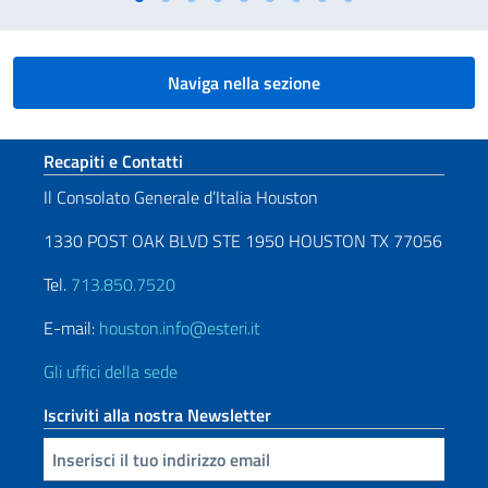
Naviga nella sezione
Sezione footer
Recapiti e Contatti
Il Consolato Generale d’Italia Houston
1330 POST OAK BLVD STE 1950 HOUSTON TX 77056
Tel.
713.850.7520
E-mail:
houston.info@esteri.it
Gli uffici della sede
Iscriviti alla nostra Newsletter
Inserisci la tua email