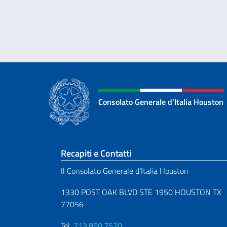
Consolato Generale d'Italia Houston
Sezione footer
Recapiti e Contatti
Il Consolato Generale d’Italia Houston
1330 POST OAK BLVD STE 1950 HOUSTON TX
77056
Tel.
713.850.7520