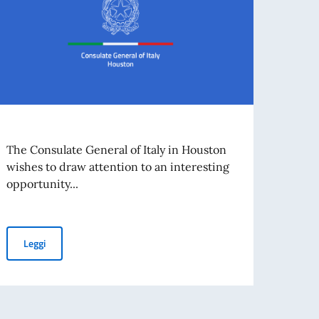
Trib
The Consulate General of Italy in Houston
Even
wishes to draw attention to an interesting
opportunity...
Dear 
in Hou
Leggi
Leg