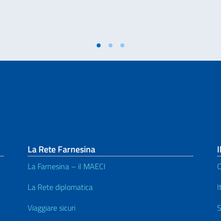
La Rete Farnesina
I
La Farnesina – il MAECI
C
La Rete diplomatica
I
Viaggiare sicuri
S