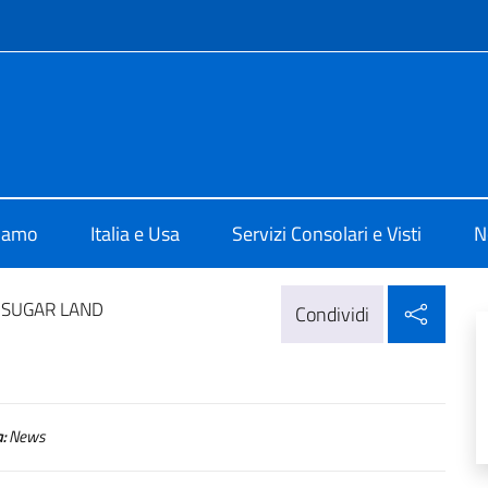
e menù
ale d'Italia a Houston
siamo
Italia e Usa
Servizi Consolari e Visti
N
Condi
 SUGAR LAND
Condividi
:
News