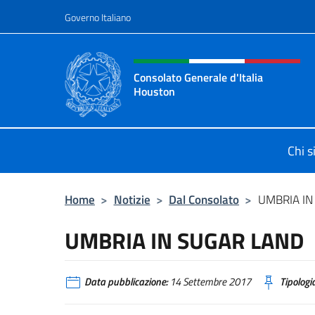
Salta al contenuto
Governo Italiano
Intestazione sito, social 
Consolato Generale d'Italia
Houston
Il sito ufficiale del Consolato Gener
Chi 
Home
>
Notizie
>
Dal Consolato
>
UMBRIA IN
UMBRIA IN SUGAR LAND
Data pubblicazione:
14 Settembre 2017
Tipologia