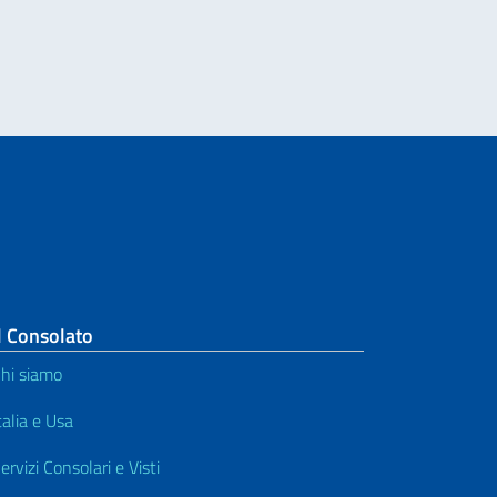
l Consolato
hi siamo
talia e Usa
ervizi Consolari e Visti