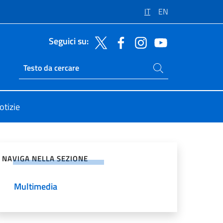
IT
EN
Seguici su:
Cerca nel sito
Ricerca sito live
otizie
vidi sui Social Network
NAVIGA NELLA SEZIONE
Multimedia