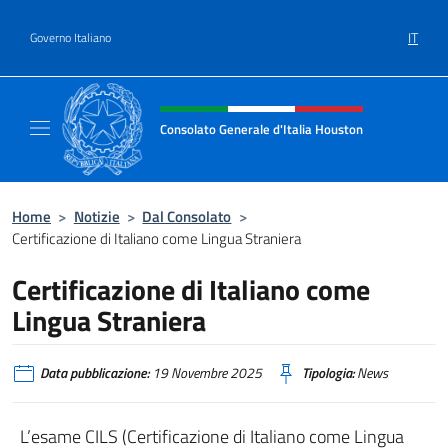
Salta al contenuto
IT
Governo Italiano
Intestazione sito, social e menù
Consolato Generale d'Italia Houston
Il sito ufficiale del Consolato Generale d'It
Home
>
Notizie
>
Dal Consolato
>
Certificazione di Italiano come Lingua Straniera
Certificazione di Italiano come
Lingua Straniera
Data pubblicazione:
19 Novembre 2025
Tipologia:
News
L’esame CILS (Certificazione di Italiano come Lingua