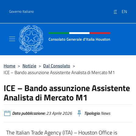
Salta al contenuto
IT
EN
Governo Italiano
Intestazione sito, social e menù
Consolato Generale d'Italia Houston
Il sito ufficiale del Consolato Generale d'It
Home
>
Notizie
>
Dal Consolato
>
ICE – Bando assunzione Assistente Analista di Mercato M1
ICE – Bando assunzione Assistente
Analista di Mercato M1
Data pubblicazione:
23 Aprile 2026
Tipologia:
News
The Italian Trade Agency (ITA) – Houston Office is