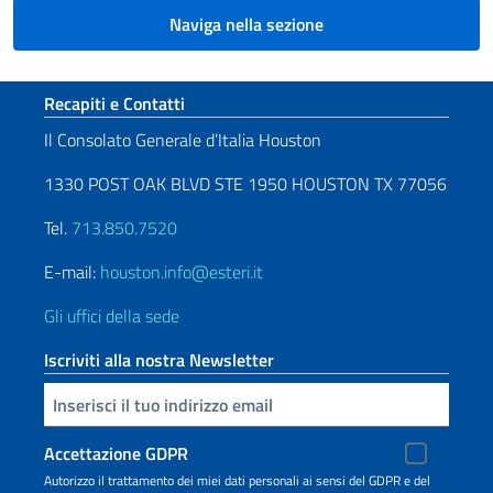
Naviga nella sezione
Sezione footer
Recapiti e Contatti
Il Consolato Generale d’Italia Houston
1330 POST OAK BLVD STE 1950 HOUSTON TX 77056
Tel.
713.850.7520
E-mail:
houston.info@esteri.it
Gli uffici della sede
Iscriviti alla nostra Newsletter
Inserisci la tua email
Accettazione GDPR
Autorizzo il trattamento dei miei dati personali ai sensi del GDPR e del