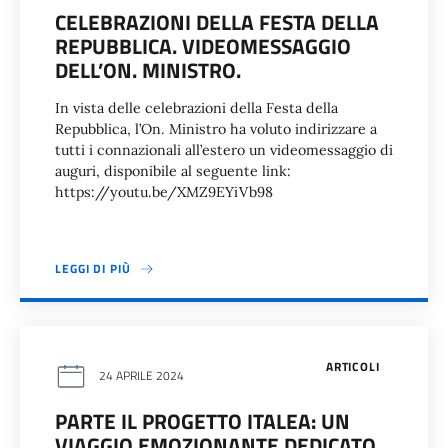
CELEBRAZIONI DELLA FESTA DELLA
REPUBBLICA. VIDEOMESSAGGIO
DELL’ON. MINISTRO.
In vista delle celebrazioni della Festa della
Repubblica, l’On. Ministro ha voluto indirizzare a
tutti i connazionali all’estero un videomessaggio di
auguri, disponibile al seguente link:
https://youtu.be/XMZ9EYiVb98
LEGGI DI PIÙ
ARTICOLI
24 APRILE 2024
PARTE IL PROGETTO ITALEA: UN
VIAGGIO EMOZIONANTE DEDICATO