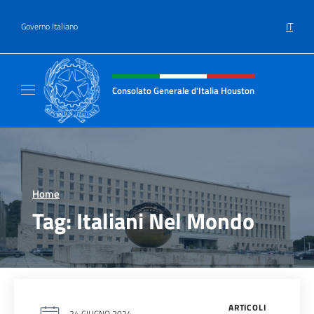
Salta al contenuto
IT
Governo Italiano
Intestazione sito, social e menù
Consolato Generale d'Italia Houston
Il sito ufficiale del Consolato Generale d'It
Home
>
Tag:
Italiani Nel Mondo
ARTICOLI
24 GIUGNO 2024