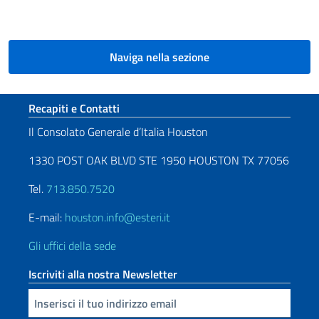
Naviga nella sezione
Sezione footer
Recapiti e Contatti
Il Consolato Generale d’Italia Houston
1330 POST OAK BLVD STE 1950 HOUSTON TX 77056
Tel.
713.850.7520
E-mail:
houston.info@esteri.it
Gli uffici della sede
Iscriviti alla nostra Newsletter
Inserisci la tua email