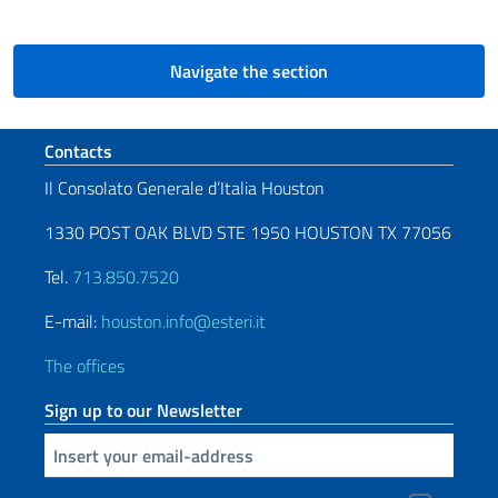
Navigate the section
Footer section
Contacts
Il Consolato Generale d’Italia Houston
1330 POST OAK BLVD STE 1950 HOUSTON TX 77056
Tel.
713.850.7520
E-mail:
houston.info@esteri.it
The offices
Sign up to our Newsletter
Insert your email