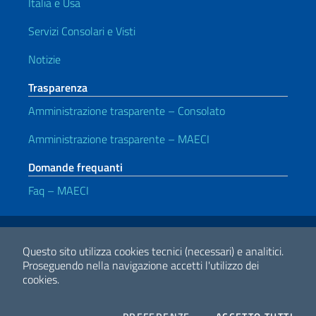
Italia e Usa
Servizi Consolari e Visti
Notizie
Trasparenza
Amministrazione trasparente – Consolato
Amministrazione trasparente – MAECI
Domande frequanti
Faq – MAECI
Link Utili
Note legali
Privacy e cookie policy
Dichiarazione di accessibilità
Questo sito utilizza cookies tecnici (necessari) e analitici.
Proseguendo nella navigazione accetti l'utilizzo dei
cookies.
2026 Copyright Ministero degli Affari Esteri e della Cooperazione
Internazionale
COOKIES
I CO