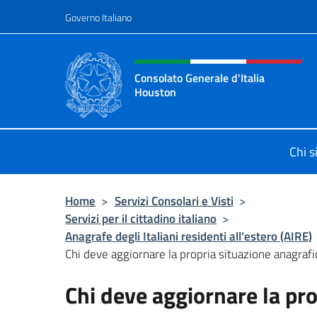
Salta al contenuto
Governo Italiano
Intestazione sito, social 
Consolato Generale d'Italia
Houston
Il sito ufficiale del Consolato Gener
Chi 
Home
>
Servizi Consolari e Visti
>
Servizi per il cittadino italiano
>
Anagrafe degli Italiani residenti all’estero (AIRE)
Chi deve aggiornare la propria situazione anagrafi
Chi deve aggiornare la pro