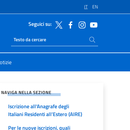
IT
EN
Seguici su:
Cerca nel sito
Ricerca sito live
otizie
vidi sui Social Network
NAVIGA NELLA SEZIONE
Iscrizione all'Anagrafe degli
Italiani Residenti all’Estero (AIRE)
Per le nuove iscrizioni, quali