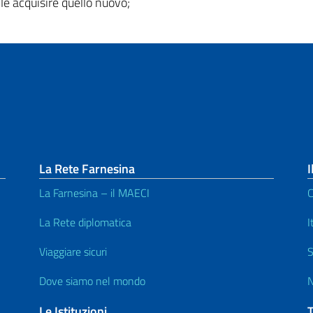
e acquisire quello nuovo;
La Rete Farnesina
I
La Farnesina – il MAECI
C
La Rete diplomatica
I
Viaggiare sicuri
S
Dove siamo nel mondo
N
Le Istituzioni