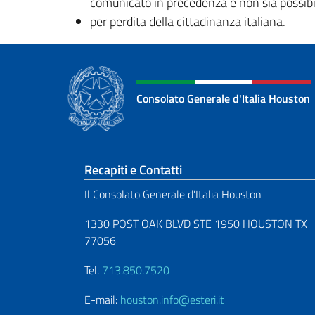
comunicato in precedenza e non sia possibil
per perdita della cittadinanza italiana.
Consolato Generale d'Italia Houston
Sezione footer
Recapiti e Contatti
Il Consolato Generale d’Italia Houston
1330 POST OAK BLVD STE 1950 HOUSTON TX
77056
Tel.
713.850.7520
E-mail:
houston.info@esteri.it