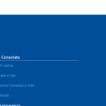
l Consolato
hi siamo
talia e Usa
ervizi Consolari e Visti
otizie
Trasparenza