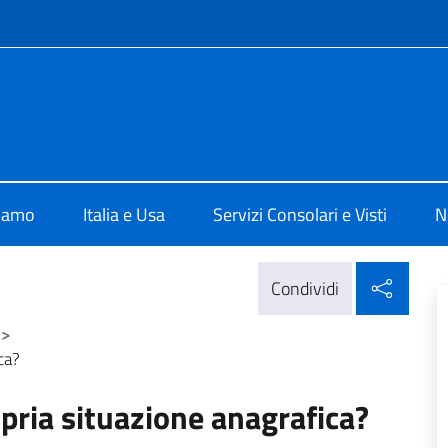
e menù
ale d'Italia a Houston
siamo
Italia e Usa
Servizi Consolari e Visti
N
Condi
Condividi
>
ca?
pria situazione anagrafica?