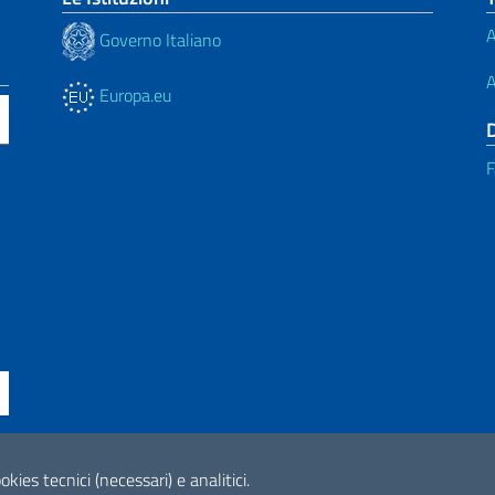
A
Governo Italiano
A
Europa.eu
F
okies tecnici (necessari) e analitici.
ne di accessibilità
2026 Copyright Min