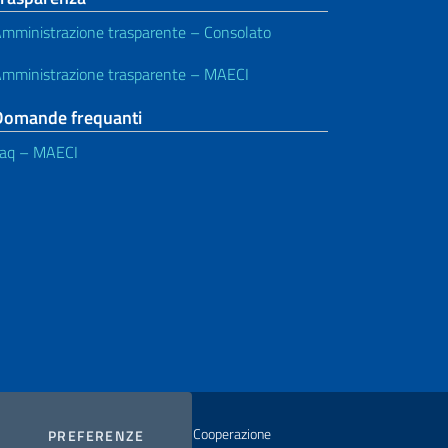
mministrazione trasparente – Consolato
mministrazione trasparente – MAECI
Domande frequanti
aq – MAECI
istero degli Affari Esteri e della Cooperazione
COOKIES
PREFERENZE