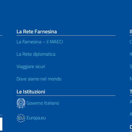
La Rete Farnesina
I
La Farnesina – il MAECI
C
La Rete diplomatica
I
Viaggiare sicuri
S
Dove siamo nel mondo
N
Le Istituzioni
A
Governo Italiano
A
Europa.eu