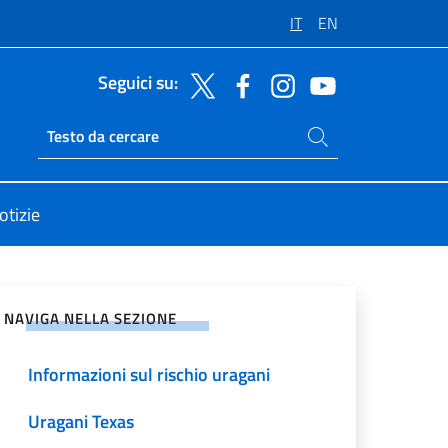
IT
EN
Seguici su:
Cerca nel sito
Ricerca sito live
otizie
vidi sui Social Network
NAVIGA NELLA SEZIONE
Informazioni sul rischio uragani
Uragani Texas