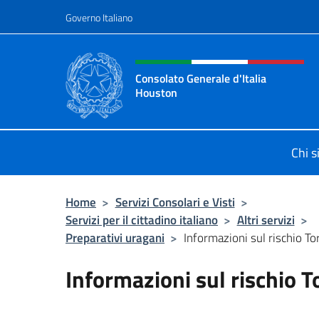
Salta al contenuto
Governo Italiano
Intestazione sito, social 
Consolato Generale d'Italia
Houston
Il sito ufficiale del Consolato Gener
Chi 
Home
>
Servizi Consolari e Visti
>
Servizi per il cittadino italiano
>
Altri servizi
>
Preparativi uragani
>
Informazioni sul rischio T
Informazioni sul rischio 