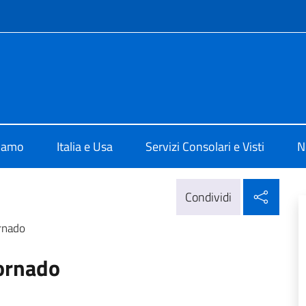
e menù
ale d'Italia a Houston
siamo
Italia e Usa
Servizi Consolari e Visti
N
Condi
Condividi
ornado
Tornado