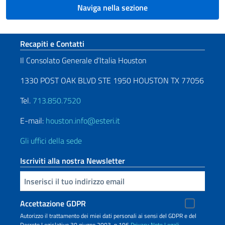
Naviga nella sezione
Sezione footer
Recapiti e Contatti
Il Consolato Generale d’Italia Houston
1330 POST OAK BLVD STE 1950 HOUSTON TX 77056
Tel.
713.850.7520
E-mail:
houston.info@esteri.it
Gli uffici della sede
Iscriviti alla nostra Newsletter
Inserisci la tua email
Accettazione GDPR
Autorizzo il trattamento dei miei dati personali ai sensi del GDPR e del
Decreto Legislativo 30 giugno 2003, n.196
Privacy
Note Legali