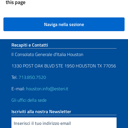
this page
Naviga nella sezione
Sezione footer
Recapiti e Contatti
Il Consolato Generale d’Italia Houston
1330 POST OAK BLVD STE 1950 HOUSTON TX 77056
Tel.
713.850.7520
E-mail:
houston.info@esteri.it
Gli uffici della sede
Iscriviti alla nostra Newsletter
Inserisci la tua email