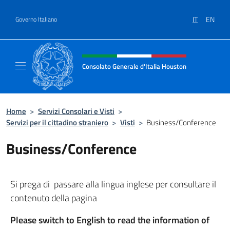
Salta al contenuto
IT
EN
Governo Italiano
Intestazione sito, social e menù
Consolato Generale d'Italia Houston
Il sito ufficiale del Consolato Generale d'It
Home
>
Servizi Consolari e Visti
>
Servizi per il cittadino straniero
>
Visti
>
Business/Conference
Business/Conference
Si prega di passare alla lingua inglese per consultare il
contenuto della pagina
Please switch to English to read the information of